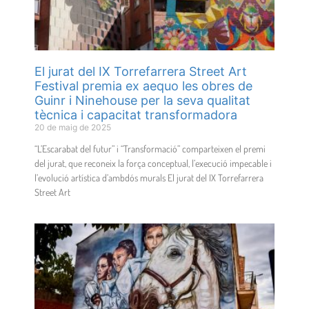
El jurat del IX Torrefarrera Street Art
Festival premia ex aequo les obres de
Guinr i Ninehouse per la seva qualitat
tècnica i capacitat transformadora
20 de maig de 2025
“L’Escarabat del futur” i “Transformació” comparteixen el premi
del jurat, que reconeix la força conceptual, l’execució impecable i
l’evolució artística d’ambdós murals El jurat del IX Torrefarrera
Street Art