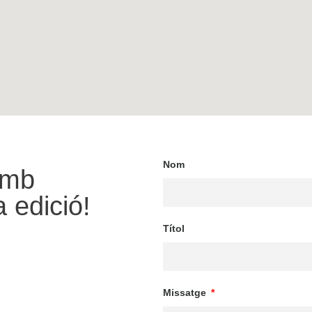
Nom
amb
 edició!
Títol
Missatge